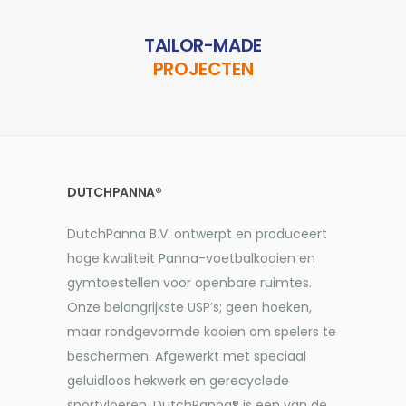
TAILOR-MADE
PROJECTEN
DUTCHPANNA®
DutchPanna B.V. ontwerpt en produceert
hoge kwaliteit Panna-voetbalkooien en
gymtoestellen voor openbare ruimtes.
Onze belangrijkste USP’s; geen hoeken,
maar rondgevormde kooien om spelers te
beschermen. Afgewerkt met speciaal
geluidloos hekwerk en gerecyclede
sportvloeren. DutchPanna® is een van de