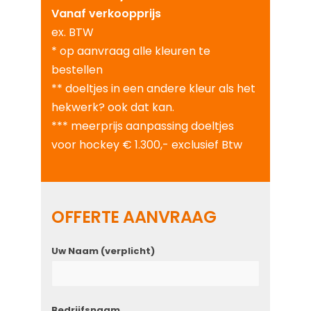
Vanaf verkoopprijs
ex. BTW
* op aanvraag alle kleuren te
bestellen
** doeltjes in een andere kleur als het
hekwerk? ook dat kan.
*** meerprijs aanpassing doeltjes
voor hockey € 1.300,- exclusief Btw
OFFERTE AANVRAAG
Uw Naam (verplicht)
Bedrijfsnaam