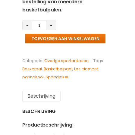
bestelling van meerdere
basketbalpalen.
Losse
vandalismebestendige
TOEVOEGEN AAN WINKELWAGEN
basketbalpaal
aantal
Categorie:
Overige sportartikelen
Tags:
Basketbal
,
Basketbalpaal
,
Los element
,
pannakooi
,
Sportartikel
Beschrijving
BESCHRIJVING
Productbeschrijving: