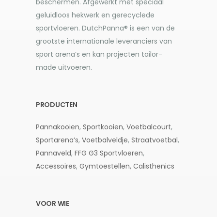
beschermen. Afgewerkt met speciaal
geluidloos hekwerk en gerecyclede
sportvloeren. DutchPanna® is een van de
grootste internationale leveranciers van
sport arena’s en kan projecten tailor-
made uitvoeren.
PRODUCTEN
Pannakooien
,
Sportkooien
,
Voetbalcourt
,
Sportarena’s
,
Voetbalveldje
,
Straatvoetbal
,
Pannaveld
,
FFG G3
Sportvloeren
,
Accessoires
,
Gymtoestellen,
Calisthenics
VOOR WIE