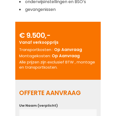
onderwijsinstellingen en BSO’s
gevangenissen
€ 9.500,-
Vanaf verkoopprijs
Transportkosten :
Op Aanvraag
Montagekosten:
Op Aanvraag
Alle prijzen zijn exclusief BTW , montage
en transportkosten.
OFFERTE AANVRAAG
Uw Naam (verplicht)