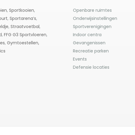
ien
,
Sportkooien
,
Openbare ruimtes
ourt
,
Sportarena’s
,
Onderwijsinstellingen
ldje
,
Straatvoetbal
,
Sportverenigingen
d
,
FFG G3
Sportvloeren
,
Indoor centra
res
,
Gymtoestellen,
Gevangenissen
ics
Recreatie parken
Events
Defensie locaties