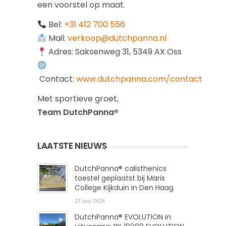
een voorstel op maat.
Bel:
+31 412 700 556
Mail:
verkoop@dutchpanna.nl
Adres: Saksenweg 31, 5349 AX Oss
Contact:
www.dutchpanna.com/contact
Met sportieve groet,
Team DutchPanna®
LAATSTE NIEUWS
DutchPanna® calisthenics
toestel geplaatst bij Maris
College Kijkduin in Den Haag
25 juni 2026
DutchPanna® EVOLUTION in