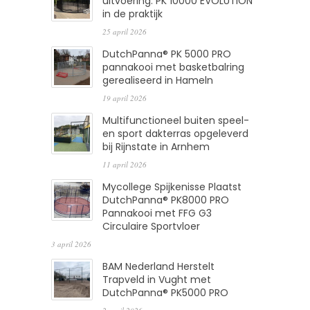
uitvoering: PK 10000 EVOLUTION
in de praktijk
25 april 2026
DutchPanna® PK 5000 PRO
pannakooi met basketbalring
gerealiseerd in Hameln
19 april 2026
Multifunctioneel buiten speel-
en sport dakterras opgeleverd
bij Rijnstate in Arnhem
11 april 2026
Mycollege Spijkenisse Plaatst
DutchPanna® PK8000 PRO
Pannakooi met FFG G3
Circulaire Sportvloer
3 april 2026
BAM Nederland Herstelt
Trapveld in Vught met
DutchPanna® PK5000 PRO