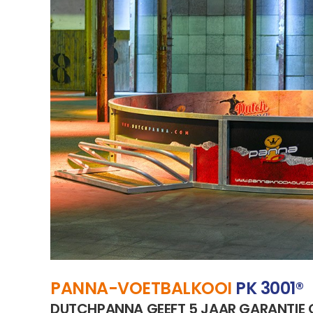
PANNA-VOETBALKOOI
PK 3001®
DUTCHPANNA GEEFT 5 JAAR GARANTIE 