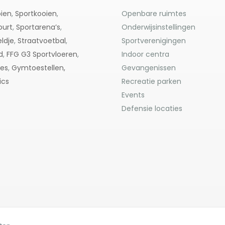
ien
,
Sportkooien
,
Openbare ruimtes
ourt
,
Sportarena’s
,
Onderwijsinstellingen
ldje
,
Straatvoetbal
,
Sportverenigingen
d
,
FFG G3
Sportvloeren
,
Indoor centra
res
,
Gymtoestellen,
Gevangenissen
ics
Recreatie parken
Events
Defensie locaties