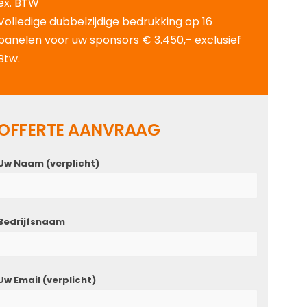
ex. BTW
Volledige dubbelzijdige bedrukking op 16
panelen voor uw sponsors € 3.450,- exclusief
Btw.
OFFERTE AANVRAAG
Uw Naam (verplicht)
Bedrijfsnaam
Uw Email (verplicht)