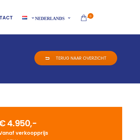
0
TACT
NEDERLANDS
TERUG NAAR OVERZICHT
€ 4.950,-
Vanaf verkoopprijs