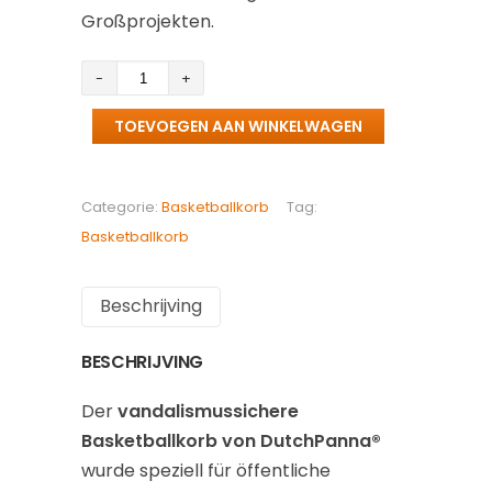
Großprojekten.
Vandalismussicherer
Basketballkorb
TOEVOEGEN AAN WINKELWAGEN
aantal
Categorie:
Basketballkorb
Tag:
Basketballkorb
Beschrijving
BESCHRIJVING
Der
vandalismussichere
Basketballkorb von DutchPanna®
wurde speziell für öffentliche