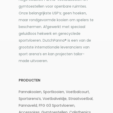
gymtoestellen voor openbare ruimtes.
Onze belangrijkste USP’s; geen hoeken,
maar rondgevormde kooien om spelers te
beschermen. Afgewerkt met speciaal
geluidloos hekwerk en gerecyclede
sportvloeren. DutchPanna® is een van de
grootste internationale leveranciers van
sport arena’s en kan projecten tailor-
made uitvoeren.
PRODUCTEN
Pannakooien
,
Sportkooien
,
Voetbalcourt
,
Sportarena’s
,
Voetbalveldje
,
Straatvoetbal
,
Pannaveld
,
FFG G3
Sportvloeren
,
Accessoires
,
Gymtoestellen,
Calisthenics