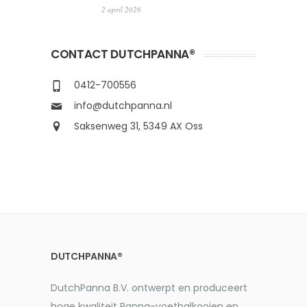
2 april 2026
CONTACT DUTCHPANNA®
0412-700556
info@dutchpanna.nl
Saksenweg 31, 5349 AX Oss
DUTCHPANNA®
DutchPanna B.V. ontwerpt en produceert
hoge kwaliteit Panna-voetbalkooien en