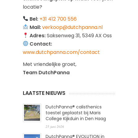
locatie?
Bel:
+31 412 700 556
Mail:
verkoop@dutchpanna.nl
Adres:
Saksenweg 31, 5349 AX Oss
Contact:
www.dutchpanna.com/contact
Met vriendelijke groet,
Team DutchPanna
LAATSTE NIEUWS
DutchPanna® calisthenics
toestel geplaatst bij Maris
College Kijkduin in Den Haag
25 juni 2026
DutchPanna® EVOLUTION in