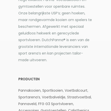
gymtoestellen voor openbare ruimtes.
Onze belangrijkste USP’s; geen hoeken,
maar rondgevormde kooien om spelers te
beschermen. Afgewerkt met speciaal
geluidloos hekwerk en gerecyclede
sportvloeren. DutchPanna® is een van de
grootste internationale leveranciers van
sport arena’s en kan projecten tailor-
made uitvoeren.
PRODUCTEN
Pannakooien
,
Sportkooien
,
Voetbalcourt
,
Sportarena’s
,
Voetbalveldje
,
Straatvoetbal
,
Pannaveld
,
FFG G3
Sportvloeren
,
Accessoires
,
Gymtoestellen,
Calisthenics