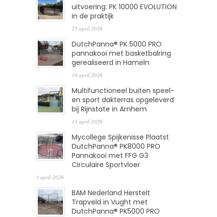
uitvoering: PK 10000 EVOLUTION
in de praktijk
25 april 2026
DutchPanna® PK 5000 PRO
pannakooi met basketbalring
gerealiseerd in Hameln
19 april 2026
Multifunctioneel buiten speel-
en sport dakterras opgeleverd
bij Rijnstate in Arnhem
11 april 2026
Mycollege Spijkenisse Plaatst
DutchPanna® PK8000 PRO
Pannakooi met FFG G3
Circulaire Sportvloer
3 april 2026
BAM Nederland Herstelt
Trapveld in Vught met
DutchPanna® PK5000 PRO