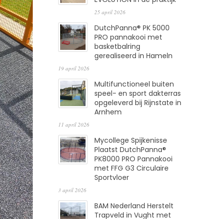
25 april 2026
DutchPanna® PK 5000
PRO pannakooi met
basketbalring
gerealiseerd in Hameln
19 april 2026
Multifunctioneel buiten
speel- en sport dakterras
opgeleverd bij Rijnstate in
Arnhem
11 april 2026
Mycollege Spijkenisse
Plaatst DutchPanna®
PK8000 PRO Pannakooi
met FFG G3 Circulaire
Sportvloer
3 april 2026
BAM Nederland Herstelt
Trapveld in Vught met