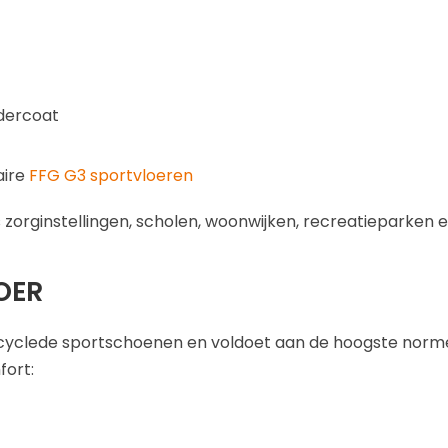
edercoat
aire
FFG G3 sportvloeren
s zorginstellingen, scholen, woonwijken, recreatieparken 
OER
ecyclede sportschoenen en voldoet aan de hoogste norm
fort: