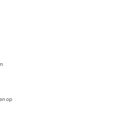
en
en op