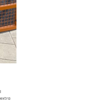
l
 extra