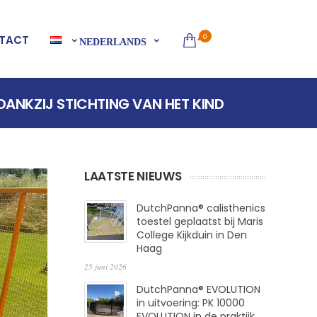
0
TACT
NEDERLANDS
DANKZIJ STICHTING VAN HET KIND
LAATSTE NIEUWS
DutchPanna® calisthenics
toestel geplaatst bij Maris
College Kijkduin in Den
Haag
25 juni 2026
DutchPanna® EVOLUTION
in uitvoering: PK 10000
EVOLUTION in de praktijk