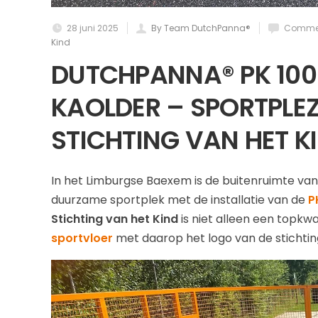
28 juni 2025
By Team DutchPanna®
Commen
Kind
DUTCHPANNA® PK 1000
KAOLDER – SPORTPLEZ
STICHTING VAN HET K
In het Limburgse Baexem is de buitenruimte va
duurzame sportplek met de installatie van de
P
Stichting van het Kind
is niet alleen een topkwa
sportvloer
met daarop het logo van de stichtin