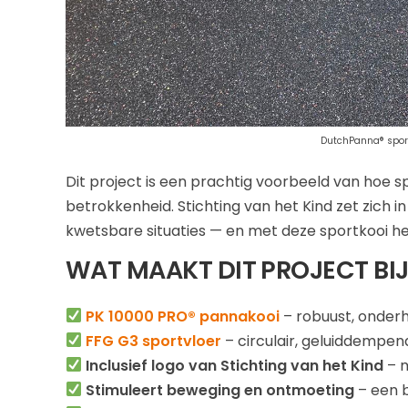
DutchPanna® sportk
Dit project is een prachtig voorbeeld van ho
betrokkenheid. Stichting van het Kind zet zich 
kwetsbare situaties — en met deze sportkooi h
WAT MAAKT DIT PROJECT BI
PK 10000 PRO® pannakooi
– robuust, onder
FFG G3 sportvloer
– circulair, geluiddempend
Inclusief logo van Stichting van het Kind
– m
Stimuleert beweging en ontmoeting
– een b