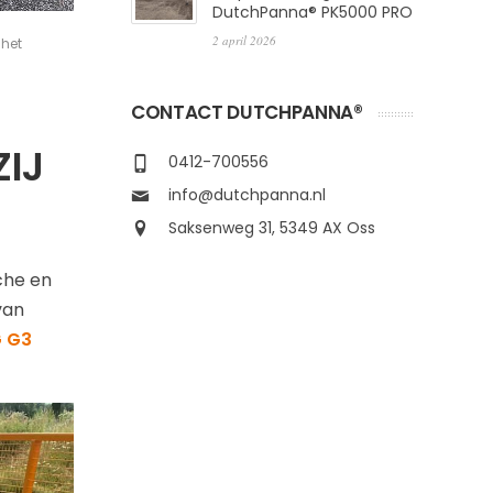
DutchPanna® PK5000 PRO
2 april 2026
 het
CONTACT DUTCHPANNA®
ZIJ
0412-700556
info@dutchpanna.nl
Saksenweg 31, 5349 AX Oss
che en
van
G G3