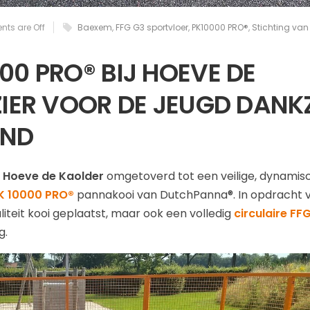
ts are Off
Baexem
,
FFG G3 sportvloer
,
PK10000 PRO®
,
Stichting van
0 PRO® BIJ HOEVE DE
IER VOOR DE JEUGD DANK
IND
n
Hoeve de Kaolder
omgetoverd tot een veilige, dynamis
K 10000 PRO®
pannakooi van DutchPanna®. In opdracht 
liteit kooi geplaatst, maar ook een volledig
circulaire FF
g.