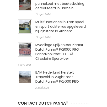
pannakooi met basketbalring
gerealiseerd in Hameln
19 april 2026
Multifunctioneel buiten speel-
en sport dakterras opgeleverd
bij Rijnstate in Arnhem
11 april 2026
Mycollege Spijkenisse Plaatst
DutchPanna® PK8000 PRO
Pannakooi met FFG G3
Circulaire Sportvloer
3 april 2026
BAM Nederland Herstelt
Trapveld in Vught met
DutchPanna® PK5000 PRO
2 april 2026
CONTACT DUTCHPANNA®