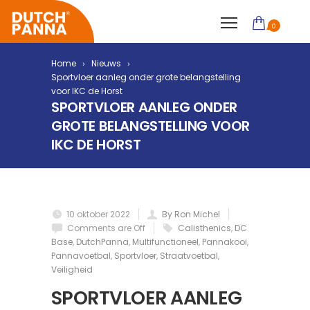
0
Home
Nieuws
Sportvloer aanleg onder grote belangstelling
voor IKC de Horst
SPORTVLOER AANLEG ONDER
GROTE BELANGSTELLING VOOR
IKC DE HORST
10 oktober 2022
By Ron Michel
Comments are Off
Calisthenics
,
DC
Base
,
DutchPanna
,
Multifunctioneel
,
Pannakooi
,
Pannavoetbal
,
Sportvloer
,
Straatvoetbal
,
Veiligheid
SPORTVLOER AANLEG