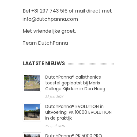
Bel +31 297 743 516 of mail direct met
info@dutchpanna.com
Met vriendelijke groet,
Team DutchPanna
LAATSTE NIEUWS
DutchPanna® calisthenics
toestel geplaatst bij Maris
College Kijkduin in Den Haag
25 juni 2026
DutchPanna® EVOLUTION in
uitvoering: PK 10000 EVOLUTION
in de praktijk
25 april 2026
DutchPanna® PK 5000 PRO