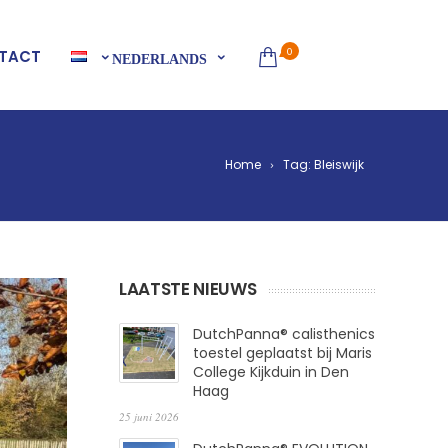
0
TACT
NEDERLANDS
Home
Tag: Bleiswijk
LAATSTE NIEUWS
DutchPanna® calisthenics
toestel geplaatst bij Maris
College Kijkduin in Den
Haag
25 juni 2026