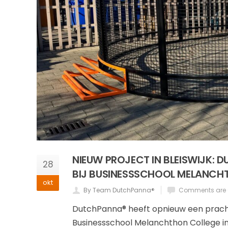
NIEUW PROJECT IN BLEISWIJK: 
28
BIJ BUSINESSSCHOOL MELANCH
okt
By Team DutchPanna®
Comments are 
DutchPanna® heeft opnieuw een prachti
Businessschool Melanchthon College in 