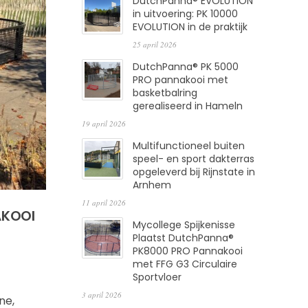
DutchPanna® EVOLUTION
in uitvoering: PK 10000
EVOLUTION in de praktijk
25 april 2026
DutchPanna® PK 5000
PRO pannakooi met
basketbalring
gerealiseerd in Hameln
19 april 2026
Multifunctioneel buiten
speel- en sport dakterras
opgeleverd bij Rijnstate in
Arnhem
11 april 2026
AKOOI
Mycollege Spijkenisse
Plaatst DutchPanna®
PK8000 PRO Pannakooi
met FFG G3 Circulaire
Sportvloer
3 april 2026
ne,