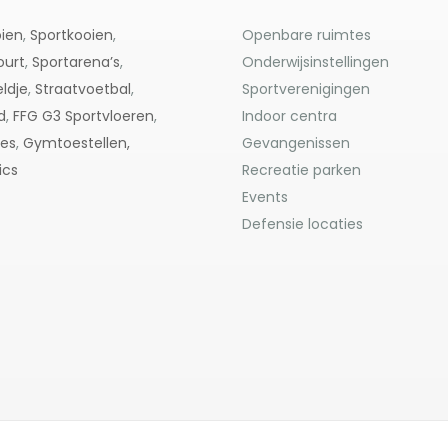
ien
,
Sportkooien
,
Openbare ruimtes
ourt
,
Sportarena’s
,
Onderwijsinstellingen
ldje
,
Straatvoetbal
,
Sportverenigingen
d
,
FFG G3
Sportvloeren
,
Indoor centra
res
,
Gymtoestellen,
Gevangenissen
ics
Recreatie parken
Events
Defensie locaties