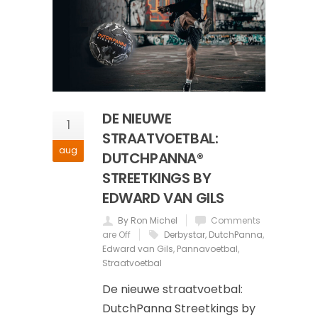
DE NIEUWE
1
STRAATVOETBAL:
aug
DUTCHPANNA®
STREETKINGS BY
EDWARD VAN GILS
By Ron Michel
Comments
are Off
Derbystar
,
DutchPanna
,
Edward van Gils
,
Pannavoetbal
,
Straatvoetbal
De nieuwe straatvoetbal:
DutchPanna Streetkings by