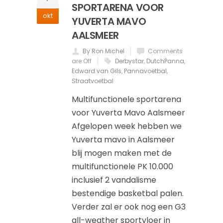
SPORTARENA VOOR
okt
YUVERTA MAVO
AALSMEER
By Ron Michel
Comments
are Off
Derbystar
,
DutchPanna
,
Edward van Gils
,
Pannavoetbal
,
Straatvoetbal
Multifunctionele sportarena
voor Yuverta Mavo Aalsmeer
Afgelopen week hebben we
Yuverta mavo in Aalsmeer
blij mogen maken met de
multifunctionele PK 10.000
inclusief 2 vandalisme
bestendige basketbal palen.
Verder zal er ook nog een G3
all-weather sportvloer in