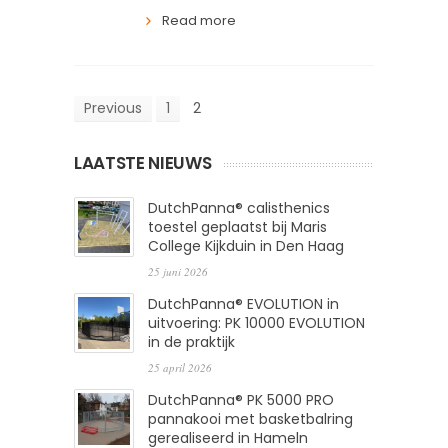
Read more
Previous
1
2
LAATSTE NIEUWS
DutchPanna® calisthenics
toestel geplaatst bij Maris
College Kijkduin in Den Haag
25 juni 2026
DutchPanna® EVOLUTION in
uitvoering: PK 10000 EVOLUTION
in de praktijk
25 april 2026
DutchPanna® PK 5000 PRO
pannakooi met basketbalring
gerealiseerd in Hameln