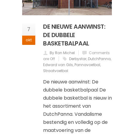
DE NIEUWE AANWINST:
7
DE DUBBELE
okt
BASKETBALPAAL
By Ron Michel
Comments
are Off
Derbystar
,
DutchPanna
,
Edward van Gils
,
Pannavoetbal
,
Straatvoetbal
De nieuwe aanwinst: De
dubbele basketbalpaal De
dubbele basketbal is nieuw in
het assortiment van
DutchPanna. Vandalisme
bestendig en volledig op de
maatvoering van de