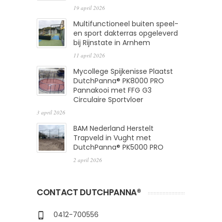
19 april 2026
Multifunctioneel buiten speel-
en sport dakterras opgeleverd
bij Rijnstate in Arnhem
11 april 2026
Mycollege Spijkenisse Plaatst
DutchPanna® PK8000 PRO
Pannakooi met FFG G3
Circulaire Sportvloer
3 april 2026
BAM Nederland Herstelt
Trapveld in Vught met
DutchPanna® PK5000 PRO
2 april 2026
CONTACT DUTCHPANNA®
0412-700556