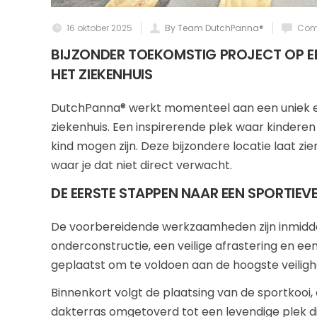
16 oktober 2025
By Team DutchPanna®
Com
BIJZONDER TOEKOMSTIG PROJECT OP E
HET ZIEKENHUIS
DutchPanna® werkt momenteel aan een uniek en 
ziekenhuis. Een inspirerende plek waar kinder
kind mogen zijn. Deze bijzondere locatie laat z
waar je dat niet direct verwacht.
DE EERSTE STAPPEN NAAR EEN SPORTIE
De voorbereidende werkzaamheden zijn inmiddel
onderconstructie, een veilige afrastering en e
geplaatst om te voldoen aan de hoogste veilighe
Binnenkort volgt de plaatsing van de sportkoo
dakterras omgetoverd tot een levendige plek di