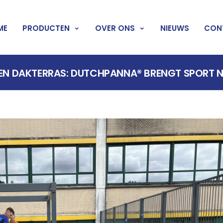
ME
PRODUCTEN
OVER ONS
NIEUWS
CON
EN DAKTERRAS: DUTCHPANNA® BRENGT SPORT NA