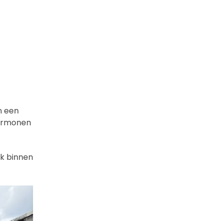
n een
hormonen
ok binnen