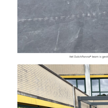
Het DutchPanna® team is gesta