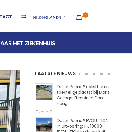
0
TACT
NEDERLANDS
AR HET ZIEKENHUIS
LAATSTE NIEUWS
DutchPanna® calisthenics
toestel geplaatst bij Maris
College Kijkduin in Den
Haag
25 juni 2026
DutchPanna® EVOLUTION
in uitvoering: PK 10000
EVOLUTION in de praktijk