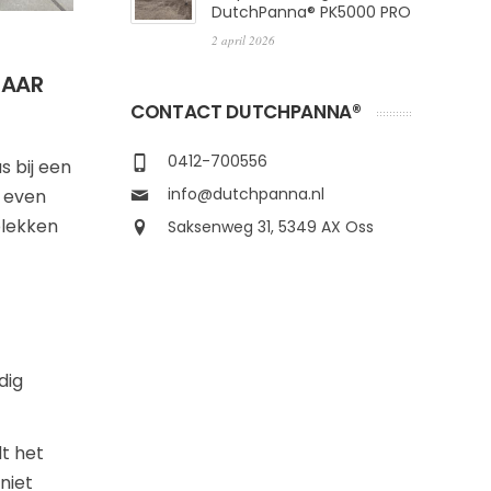
DutchPanna® PK5000 PRO
2 april 2026
NAAR
CONTACT DUTCHPANNA®
0412-700556
 bij een
info@dutchpanna.nl
r even
plekken
Saksenweg 31, 5349 AX Oss
dig
t het
niet