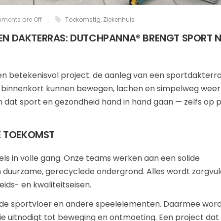
ments are Off
Toekomstig
,
Ziekenhuis
EN DAKTERRAS: DUTCHPANNA® BRENGT SPORT 
betekenisvol project: de aanleg van een sportdakterras
en binnenkort kunnen bewegen, lachen en simpelweg wee
ien dat sport en gezondheid hand in hand gaan — zelfs op 
VE TOEKOMST
s in volle gang. Onze teams werken aan een solide
en duurzame, gerecyclede ondergrond. Alles wordt zorgvul
ids- en kwaliteitseisen.
i, de sportvloer en andere speelelementen. Daarmee word
e uitnodigt tot beweging en ontmoeting. Een project dat 