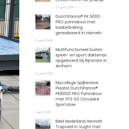
25 april 2026
DutchPanna® PK 5000
PRO pannakooi met
basketbalring
gerealiseerd in Hameln
19 april 2026
Multifunctioneel buiten
speel- en sport dakterras
opgeleverd bij Rijnstate in
Arnhem
11 april 2026
Mycollege Spijkenisse
Plaatst DutchPanna®
PK8000 PRO Pannakooi
met FFG G3 Circulaire
Sportvloer
3 april 2026
BAM Nederland Herstelt
Trapveld in Vught met