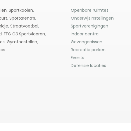
ien
,
Sportkooien
,
Openbare ruimtes
ourt
,
Sportarena’s
,
Onderwijsinstellingen
ldje
,
Straatvoetbal
,
Sportverenigingen
d
,
FFG G3
Sportvloeren
,
Indoor centra
res
,
Gymtoestellen,
Gevangenissen
ics
Recreatie parken
Events
Defensie locaties