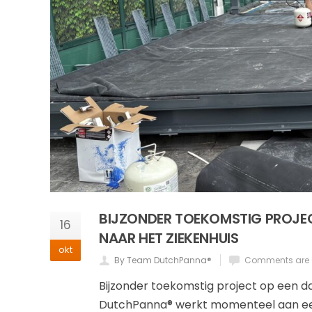
BIJZONDER TOEKOMSTIG PROJE
16
NAAR HET ZIEKENHUIS
okt
By Team DutchPanna®
Comments are 
Bijzonder toekomstig project op een d
DutchPanna® werkt momenteel aan een 