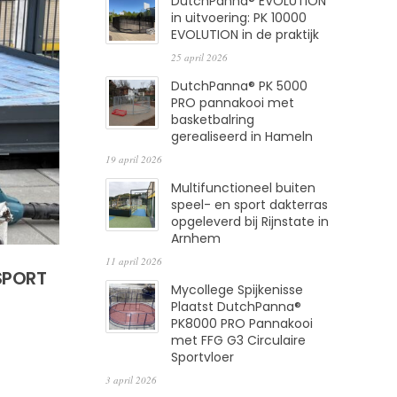
DutchPanna® EVOLUTION
in uitvoering: PK 10000
EVOLUTION in de praktijk
25 april 2026
DutchPanna® PK 5000
PRO pannakooi met
basketbalring
gerealiseerd in Hameln
19 april 2026
Multifunctioneel buiten
speel- en sport dakterras
opgeleverd bij Rijnstate in
Arnhem
11 april 2026
SPORT
Mycollege Spijkenisse
Plaatst DutchPanna®
PK8000 PRO Pannakooi
met FFG G3 Circulaire
Sportvloer
3 april 2026