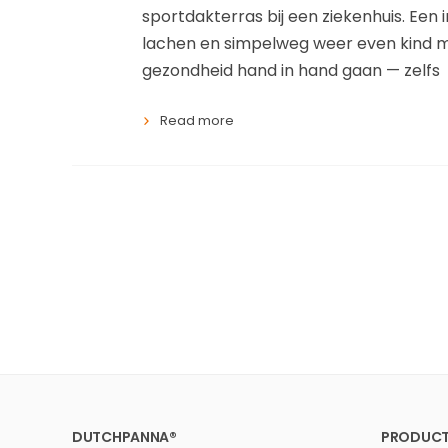
sportdakterras bij een ziekenhuis. Ee
lachen en simpelweg weer even kind mog
gezondheid hand in hand gaan — zelfs
Read more
DUTCHPANNA®
PRODUCT