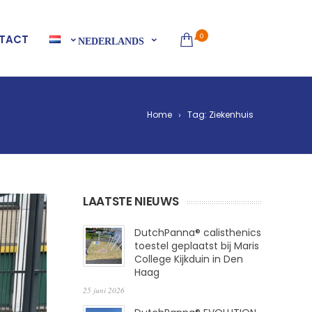
0
TACT
NEDERLANDS
Home
Tag: Ziekenhuis
LAATSTE NIEUWS
DutchPanna® calisthenics
toestel geplaatst bij Maris
College Kijkduin in Den
Haag
25 juni 2026