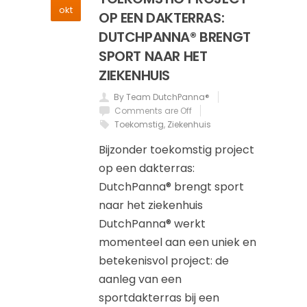
okt
OP EEN DAKTERRAS:
DUTCHPANNA® BRENGT
SPORT NAAR HET
ZIEKENHUIS
By Team DutchPanna®
Comments are Off
Toekomstig
,
Ziekenhuis
Bijzonder toekomstig project
op een dakterras:
DutchPanna® brengt sport
naar het ziekenhuis
DutchPanna® werkt
momenteel aan een uniek en
betekenisvol project: de
aanleg van een
sportdakterras bij een