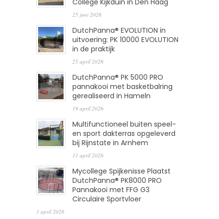
College Kijkduin in Den Haag
25 juni 2026
DutchPanna® EVOLUTION in
uitvoering: PK 10000 EVOLUTION
in de praktijk
25 april 2026
DutchPanna® PK 5000 PRO
pannakooi met basketbalring
gerealiseerd in Hameln
19 april 2026
Multifunctioneel buiten speel-
en sport dakterras opgeleverd
bij Rijnstate in Arnhem
11 april 2026
Mycollege Spijkenisse Plaatst
DutchPanna® PK8000 PRO
Pannakooi met FFG G3
Circulaire Sportvloer
3 april 2026